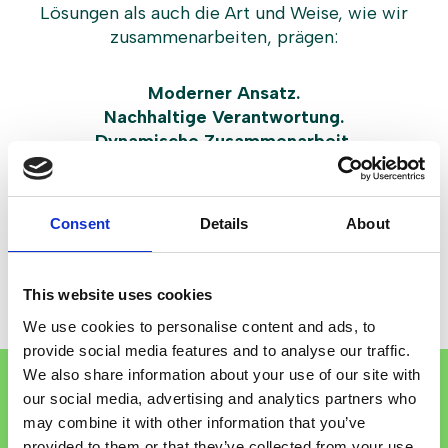
Lösungen als auch die Art und Weise, wie wir
zusammenarbeiten, prägen:
Moderner Ansatz.
Nachhaltige Verantwortung.
Dynamische Zusammenarbeit.
Innovative Denkweise.
Sie machen den Unterschied aus - und machen
Consent
Details
About
uns zu mehr als nur einem Lieferanten.
This website uses cookies
We use cookies to personalise content and ads, to
provide social media features and to analyse our traffic.
We also share information about your use of our site with
our social media, advertising and analytics partners who
Ein starkes Team - und ein
may combine it with other information that you’ve
Arbeitsplatz mit Ehrgeiz
provided to them or that they’ve collected from your use