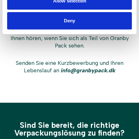
Allow selection
Auch eine Initiativbewerbung ist jederzeit
willkommen. Ganz gleich, ob Sie
Deny
Produktionsmitarbeiter, Spezialist oder
Hochschulabsolvent sind, wir würden gerne von
Ihnen hören, wenn Sie sich als Teil von Granby
Pack sehen.
Senden Sie eine Kurzbewerbung und Ihren
Lebenslauf an
info@granbypack.dk
Sind Sie bereit, die richtige
Verpackungslösung zu finden?