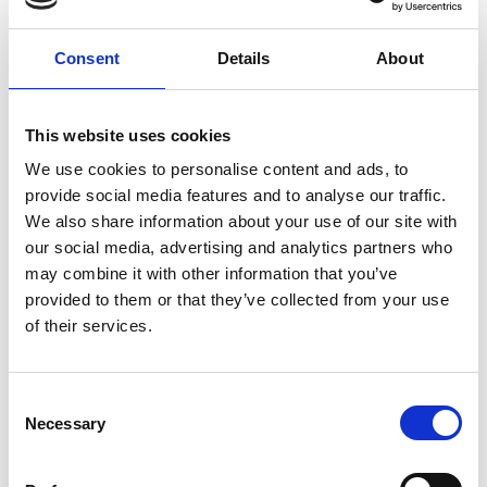
Holmen 5
4800 Nykøbing F
Consent
Details
About
Danmark
Tlf.: +45 54 41 84 00
This website uses cookies
Du kan også klage over vores databehandling til
We use cookies to personalise content and ads, to
Datatilsynet, Borgergade 28, 5, 1300 København
provide social media features and to analyse our traffic.
K,
dt@datatilsynet.dk
.
We also share information about your use of our site with
our social media, advertising and analytics partners who
Ændringer
may combine it with other information that you’ve
provided to them or that they’ve collected from your use
Vores persondatapolitik kan ændres, men vil
of their services.
altid kunne ses på vores hjemmeside. Hvis vi
ændrer vores persondatapolitik, og det har
Consent
betydning for behandlingen af data om dig, vil vi
Necessary
Selection
orientere dig herom.